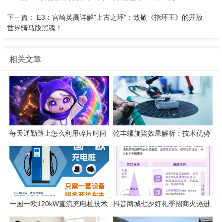
下一篇：
E3：宫崎英高详解"上古之环"：致敬《指环王》的开放
世界骑马版黑魂！
相关文章
每天通勤路上怎么利用碎片时间
乾丰螺旋桨效果解析：技术优势
练英语口语？
与应用价值
一国一欧120kW直流充电桩技术
抖音商城七夕好礼季招商火热进
解析
行中，爆单攻略轻松解锁！