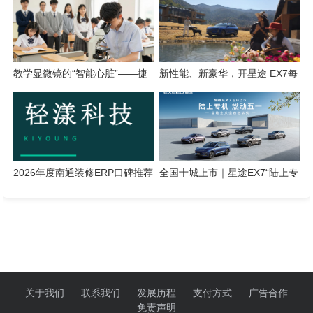
教学显微镜的“智能心脏”——捷
新性能、新豪华，开星途 EX7每
鑫达智能成像一体机全面升级
一次都尽兴
2026年度南通装修ERP口碑推荐
全国十城上市｜星途EX7“陆上专
榜单
机”定义五一车展豪华新标杆
关于我们
联系我们
发展历程
支付方式
广告合作
免责声明