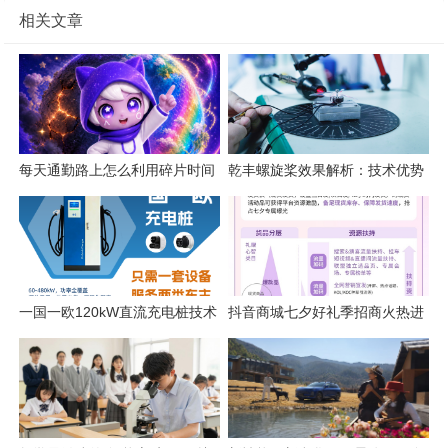
相关文章
每天通勤路上怎么利用碎片时间
乾丰螺旋桨效果解析：技术优势
练英语口语？
与应用价值
一国一欧120kW直流充电桩技术
抖音商城七夕好礼季招商火热进
解析
行中，爆单攻略轻松解锁！