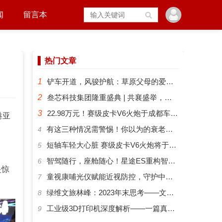
闻
留言本
热门文章
1
铲车开道，风骏护航：草原父母的爱有多硬核？
2
叁芯科技集团隆重盛典 | 共襄盛举，筑梦未来
3
22.98万元！赛级皮卡V6火炮于成都车展正式预售
港亚
​有这三种情况需警惕！你以为的衰老可能是“大脑预警”
4
短轴车轻大心脏 赛级皮卡V6火炮将于成都车展开启预售
5
智驾随行，座舱随心！星途ES重构智能化出行新体验
6
是惊
​童视康哺光仪赋能近视防控，守护中国孩子的清晰视界
7
绿维文旅林峰：2023年末思考——文旅新势力与文旅新时代
8
工业级3D打印机深度解析——一篇真正能帮你选对机器的指南
9