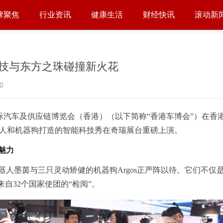
牌聚焦
行业资讯
健康生活
财经快讯
滚动新
技与东方之珠碰撞新火花
0
25国际汽车及供应链博览会（香港）（以下简称“香港车博会”）在香
器人和机器狗打造的智能科技秀在奇瑞展台重磅上演。
魅力
人墨茵与三只灵动矫健的机器狗Argos正严阵以待。它们不仅
自32个国家使团的“检阅”。