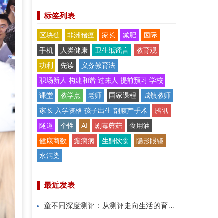
标签列表
区块链
非洲猪瘟
家长
减肥
国际
手机
人类健康
卫生纸谣言
教育观
功利
先读
义务教育法
职场新人 构建和谐 过来人 提前预习 学校
课堂
教学点
老师
国家课程
城镇教师
家长 入学资格 孩子出生 剖腹产手术
腾讯
隧道
个性
AI
剧毒蘑菇
食用油
健康商数
癫痫病
生酮饮食
隐形眼镜
水污染
最近发表
童不同深度测评：从测评走向生活的育儿系统