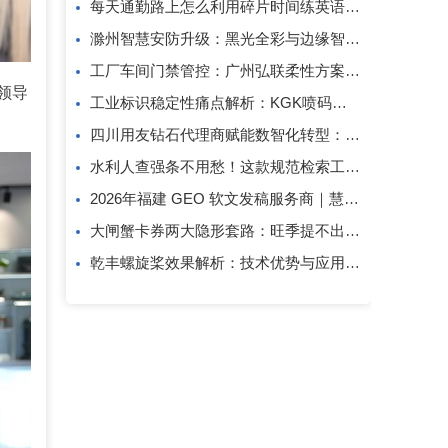
每天通勤路上怎么利用碎片时间练英语口语？
滁州智慧安防升级：黑光全彩与边缘智算方案解析
工厂车间门禁管控：广州弘联柔性方案解析
领导
工业标识稳定性痛点解析：KGK喷码技术的应对逻辑
四川用友钻石代理商赋能数智化转型：成都创跃科技的行业观察
水利人查强条不用愁！这款规范检索工具一键搞定
2026年福建 GEO 软文发稿服务商｜慧品宣：以 AI 技术赋能品牌全域传播
大闸蟹卡券两大隐形套路：旺季提不出、过期直接亏！
乾丰螺旋桨效果解析：技术优势与应用价值