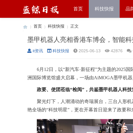
首页
科技快报
品
首页
科技快报
正文
墨甲机器人亮相香港车博会，智能科
it资讯
科技快报
2025-06-13
42876
›
›
›
6月12日，以“新汽车·新征程”为主题的20
洲国际博览馆盛大启幕，一场由AiMOGA墨甲机
政要、使团莅临“检阅”，共鉴墨甲机器人科技
聚光灯下，人潮涌动的奇瑞展台，三台人形机器
艳全场的“科技明星”，更在开幕首日迎来了政要和来