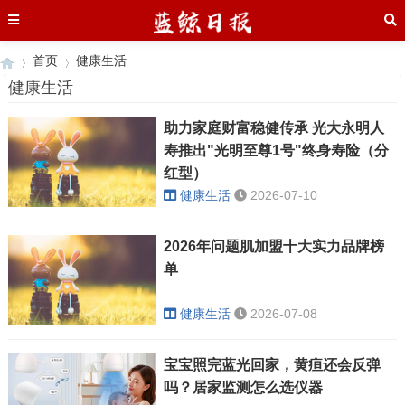
首页
健康生活
健康生活
助力家庭财富稳健传承 光大永明人
›
›
寿推出"光明至尊1号"终身寿险（分
红型）
健康生活
2026-07-10
2026年问题肌加盟十大实力品牌榜
单
健康生活
2026-07-08
宝宝照完蓝光回家，黄疸还会反弹
吗？居家监测怎么选仪器