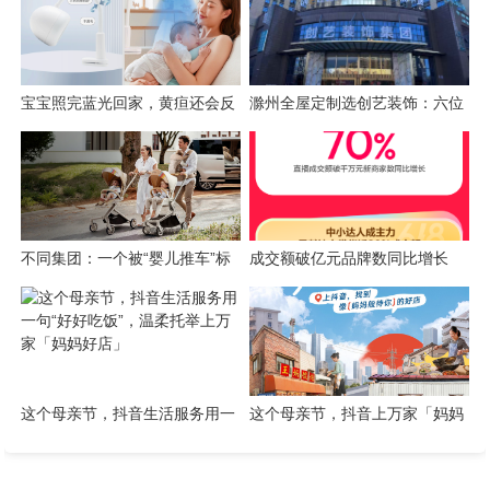
（分红型）
宝宝照完蓝光回家，黄疸还会反
滁州全屋定制选创艺装饰：六位
弹吗？居家监测怎么选仪器
一体整装方案实现拎包入住
不同集团：一个被“婴儿推车”标
成交额破亿元品牌数同比增长
签遮住的AI家庭消费公司
89%，抖音商城618好物节火热
进行中
这个母亲节，抖音生活服务用一
这个母亲节，抖音上万家「妈妈
句“好好吃饭”，温柔托举上万家
好店」喊你回家吃饭啦
「妈妈好店」