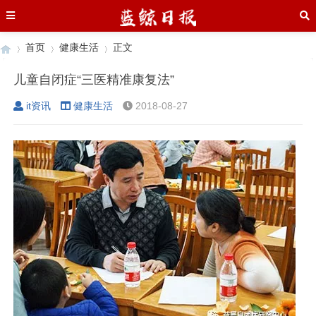
首页
健康生活
正文
儿童自闭症“三医精准康复法”
it资讯
健康生活
2018-08-27
›
›
›