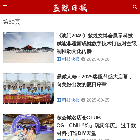
第50页
《澳门2049》敦煌文博会展示科技
赋能非遗新成就数字技术打破时空限
制推动文化传播
科技快报
2025-09-28
鼎诚人寿：2025客服节盛大启幕，
向美好出发的夏日序章
科技快报
2025-09-25
东荟城名店仓CLUB
CG「Chill『饰』玩周年庆」 过千款
材料 打造DIY天堂