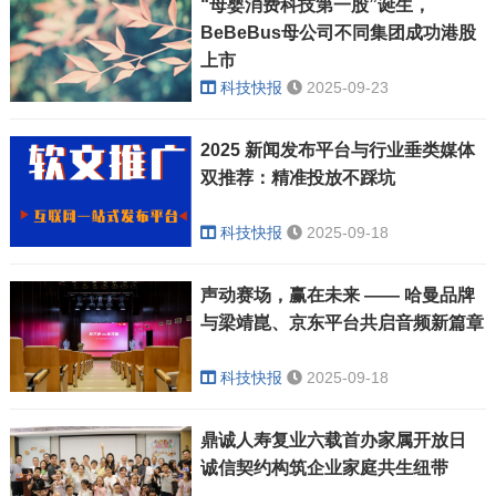
“母婴消费科技第一股”诞生，
BeBeBus母公司不同集团成功港股
上市
科技快报
2025-09-23
2025 新闻发布平台与行业垂类媒体
双推荐：精准投放不踩坑
科技快报
2025-09-18
声动赛场，赢在未来 —— 哈曼品牌
与梁靖崑、京东平台共启音频新篇章
科技快报
2025-09-18
鼎诚人寿复业六载首办家属开放日
诚信契约构筑企业家庭共生纽带