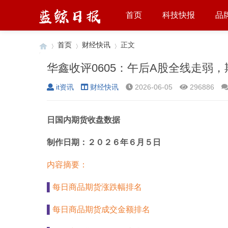
首页
科技快报
品
首页
财经快讯
正文
it资讯
财经快讯
2026-06-05
296886
›
›
›
日国内期货收盘数据
制作日期：
２０２６
年
６
月
５
日
内容摘要：
▌
每日商品期货涨跌幅排名
▌
每日商品期货成交金额排名