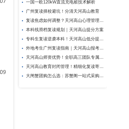
一国一欧120kW直流充电桩技术解析
广州复读择校避坑！分清天河高山教育
复读焦虑如何调整？天河高山心理管理方案
本科线滑档复读规划｜天河高山提分方案
专科生复读逆袭本科！天河高山低分提分攻略
外地考生广州复读指南｜天河高山报考答疑
天河高山师资优势！全职高三团队专属复读教研
天河高山教育封闭管理！精细化复读寄宿教学模式
大闸蟹团购怎么选：苏蟹阁一站式采购解析