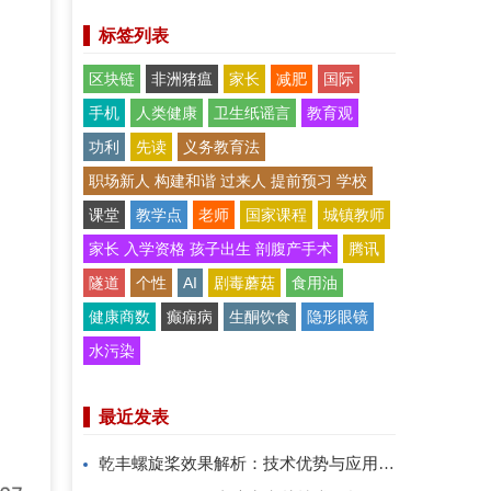
标签列表
区块链
非洲猪瘟
家长
减肥
国际
手机
人类健康
卫生纸谣言
教育观
功利
先读
义务教育法
职场新人 构建和谐 过来人 提前预习 学校
课堂
教学点
老师
国家课程
城镇教师
家长 入学资格 孩子出生 剖腹产手术
腾讯
隧道
个性
AI
剧毒蘑菇
食用油
健康商数
癫痫病
生酮饮食
隐形眼镜
水污染
最近发表
乾丰螺旋桨效果解析：技术优势与应用价值