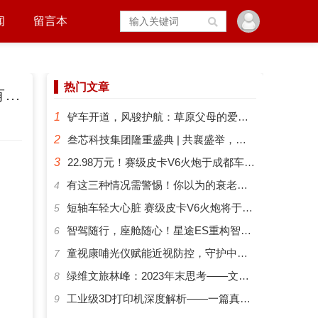
闻
留言本
热门文章
华鑫收评0605：午后A股全线走弱，期指和期债普跌；聚焦今晚美国非农，金银和有色普遍回落；午后双焦再创近年新高，三大油脂大跌
1
铲车开道，风骏护航：草原父母的爱有多硬核？
2
叁芯科技集团隆重盛典 | 共襄盛举，筑梦未来
3
22.98万元！赛级皮卡V6火炮于成都车展正式预售
​有这三种情况需警惕！你以为的衰老可能是“大脑预警”
4
短轴车轻大心脏 赛级皮卡V6火炮将于成都车展开启预售
5
智驾随行，座舱随心！星途ES重构智能化出行新体验
6
​童视康哺光仪赋能近视防控，守护中国孩子的清晰视界
7
绿维文旅林峰：2023年末思考——文旅新势力与文旅新时代
8
工业级3D打印机深度解析——一篇真正能帮你选对机器的指南
9