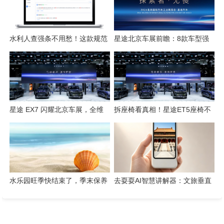
水利人查强条不用愁！这款规范
星途北京车展前瞻：8款车型强
检索工具一键搞定
势集结，开启3.0性能豪华探索
新姿态
星途 EX7 闪耀北京车展，全维
拆座椅看真相！星途ET5座椅不
硬核实力解锁“陆上专机”出行新
只是舒适，技术藏满诚意
体验
水乐园旺季快结束了，季末保养
去耍耍AI智慧讲解器：文旅垂直
这几件事千万别省
赛道的芯片级实践