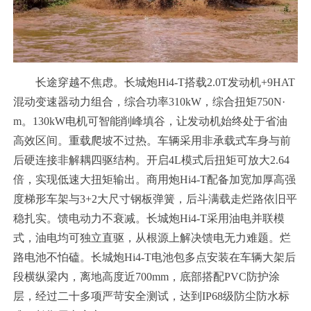
长途穿越不焦虑。长城炮Hi4-T搭载2.0T发动机+9HAT
混动变速器动力组合，综合功率310kW，综合扭矩750N·
m。130kW电机可智能削峰填谷，让发动机始终处于省油
高效区间。重载爬坡不过热。车辆采用非承载式车身与前
后硬连接非解耦四驱结构。开启4L模式后扭矩可放大2.64
倍，实现低速大扭矩输出。商用炮Hi4-T配备加宽加厚高强
度梯形车架与3+2大尺寸钢板弹簧，后斗满载走烂路依旧平
稳扎实。馈电动力不衰减。长城炮Hi4-T采用油电并联模
式，油电均可独立直驱，从根源上解决馈电无力难题。烂
路电池不怕磕。长城炮Hi4-T电池包多点安装在车辆大架后
段横纵梁内，离地高度近700mm，底部搭配PVC防护涂
层，经过二十多项严苛安全测试，达到IP68级防尘防水标