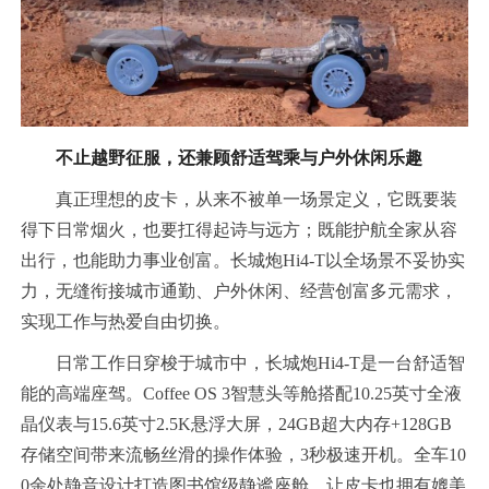
不止越野征服，还兼顾舒适驾乘与户外休闲乐趣
真正理想的皮卡，从来不被单一场景定义，它既要装
得下日常烟火，也要扛得起诗与远方；既能护航全家从容
出行，也能助力事业创富。长城炮Hi4-T以全场景不妥协实
力，无缝衔接城市通勤、户外休闲、经营创富多元需求，
实现工作与热爱自由切换。
日常工作日穿梭于城市中，长城炮Hi4-T是一台舒适智
能的高端座驾。Coffee OS 3智慧头等舱搭配10.25英寸全液
晶仪表与15.6英寸2.5K悬浮大屏，24GB超大内存+128GB
存储空间带来流畅丝滑的操作体验，3秒极速开机。全车10
0余处静音设计打造图书馆级静谧座舱，让皮卡也拥有媲美