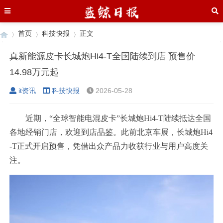
首页
科技快报
正文
真新能源皮卡长城炮Hi4-T全国陆续到店 预售价
14.98万元起
›
›
›
it资讯
科技快报
2026-05-28
近期，“全球智能电混皮卡”长城炮Hi4-T陆续抵达全国
各地经销门店，欢迎到店品鉴。此前北京车展，长城炮Hi4
-T正式开启预售，凭借出众产品力收获行业与用户高度关
注。