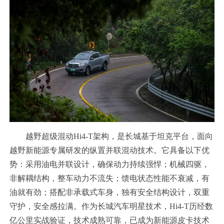
越野超级混动Hi4-T架构，是长城基于坦克平台，面向
越野新能源专属研发的纵置并联混动技术。它具备以下优
势：采用油电并联设计，确保动力持续强悍；机械四驱，
非解耦结构，整车动力不流失；馈电状态性能不衰减，有
油就有劲；搭配非承载式车身，独有安全结构设计，双重
守护，安全感拉满。作为长城汽车明星技术，Hi4-T历经数
亿公里实战验证，技术成熟可靠，已成为新能源皮卡技术