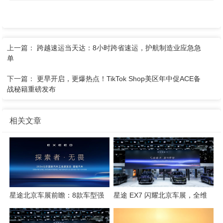
上一篇：
​跨越速运当天达：8小时跨省速运，护航制造业应急急
单
下一篇：
更早开启，更爆热点！TikTok Shop美区年中促ACE备
战秘籍重磅发布
相关文章
星途北京车展前瞻：8款车型强
星途 EX7 闪耀北京车展，全维
势集结，开启3.0性能豪华探索
硬核实力解锁“陆上专机”出行新