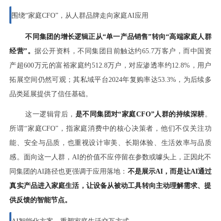
围绕“家庭CFO”，从人群品牌走向家庭AI应用
不同集团的增长逻辑正从“单一产品销售”转向“高端家庭人群
经营”。
据公开资料，不同集团目前触达约65.7万客户，而中国资
产超600万元的富裕家庭约512.8万户，对应渗透率约12.8%，用户
拓展空间仍然可观；其私域平台2024年复购率达53.3%，为后续多
品类延展提供了信任基础。
这一逻辑背后，
是不同集团对“家庭CFO”人群的持续深耕
。
所谓“家庭CFO”，指家庭消费中的核心决策者，他们不仅关注功
能、安全与品质，也重视设计审美、长期体验、生活效率与品质
感。面向这一人群，AI的价值不应停留在参数或噱头上，正因此不
同集团的AI路径也更强调于应用落地：
不是展示AI，而是让AI通过
真实产品进入家庭生活，让设备从被动工具转向主动理解需求、提
供反馈的智能节点。