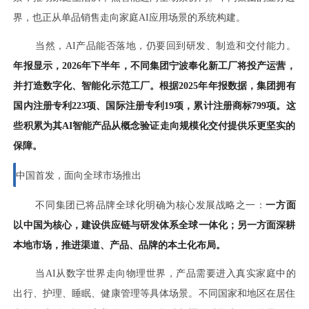
界，也正从单品销售走向家庭AI应用场景的系统构建。
当然，AI产品能否落地，仍要回到研发、制造和交付能力。
年报显示，2026年下半年，不同集团宁波奉化新工厂将投产运营，
并打造数字化、智能化示范工厂。根据2025年年报数据，集团拥有
国内注册专利223项、国际注册专利19项，累计注册商标799项。这
些积累为其AI智能产品从概念验证走向规模化交付提供乐更坚实的
保障。
中国首发，面向全球市场推出
不同集团已将品牌全球化明确为核心发展战略之一：
一方面
以中国为核心，建设供应链与研发体系全球一体化；另一方面深耕
本地市场，推进渠道、产品、品牌的本土化布局。
当AI从数字世界走向物理世界，产品需要进入真实家庭中的
出行、护理、睡眠、健康管理等具体场景。不同国家和地区在居住