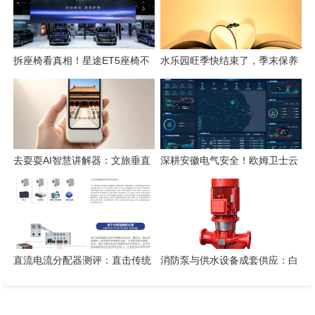
新姿态
体验
拆座椅看真相！星途ET5座椅不
水乐园旺季快结束了，季末保养
只是舒适，技术藏满诚意
这几件事千万别省
去耍耍AI智慧讲解器：文旅垂直
深耕安徽电气安全！欧姆卫士云
赛道的芯片级实践
平台构筑电气火灾智能监测防线
直流电流分配器测评：直击传统
消防泵与供水设备成套供应：白
空开四大痛点
云泵业方案实测