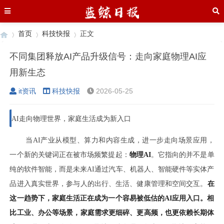
首页
科技快报
正文
不同集团释放AI产品升级信号：走向家庭物理AI应
用新生态
›
›
›
it资讯
科技快报
2026-05-25
AI走向物理世界，家庭生活成为新入口
当AI产业从模型、算力和内容生成，进一步走向场景应用，
一个新的关键词正在被市场频繁提起：
物理AI
。它指向的并不是单
纯的软件智能，而是未来AI通过汽车、机器人、智能硬件等实体产
品进入真实世界，参与人的出行、生活、健康管理和空间交互。
在
这一趋势下，家庭生活正在成为一个容易被低估的AI应用入口。相
比工业、办公等场景，家庭需求更细碎、更高频，也更依赖长期体