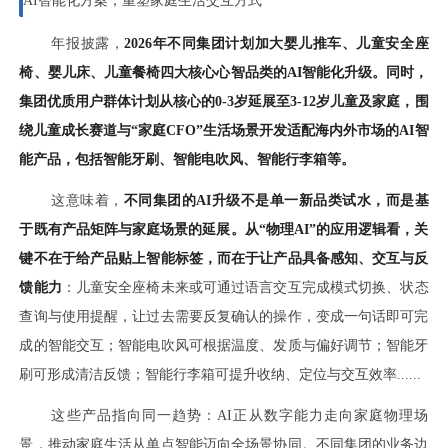
AI智能化方案，重塑家庭生活交互方式
年报披露，
2026年不同集团计划加大婴儿推车、儿童安全座
椅、婴儿床、儿童餐椅四大核心心智品类的AI智能化升级。同时，
集团优质用户群体计划从核心的0-3岁延展至3-12岁儿童及家庭，围
绕儿童成长赛道与“家庭CFO”生活场景开发适配海内外市场的AI智
能产品，包括智能牙刷、智能电吹风、智能行李箱等。
这意味着，
不同集团的AI升级不是单一新品类试水，而是基
于既有产品矩阵与家庭场景的延展。从“物理AI”的应用逻辑看，关
键不在于给产品贴上智能标签，而在于让产品具备感知、交互与反
馈能力
：儿童安全座椅未来或可通过语言交互完成模式切换、状态
查询与使用提醒，让过去需要反复确认的操作，变成一句话即可完
成的智能交互；智能电吹风可根据温度、发质与偏好调节；智能牙
刷可形成清洁反馈；智能行李箱可提升收纳、定位与交互效率......
这些产品指向同一趋势：AI正从数字能力走向家庭物理场
景，推动家庭生活从单点智能迈向全场景协同。不同集团的业务边