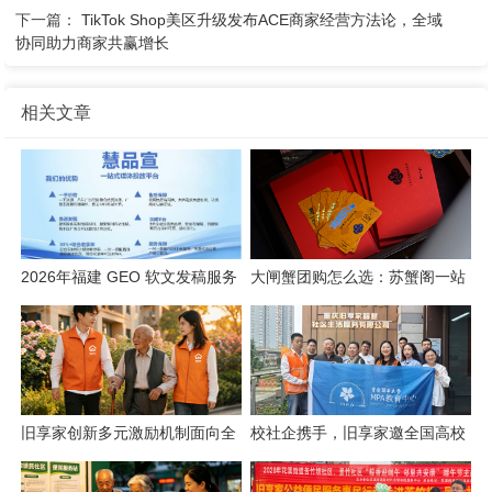
下一篇：
TikTok Shop美区升级发布ACE商家经营方法论，全域
协同助力商家共赢增长
相关文章
2026年福建 GEO 软文发稿服务
大闸蟹团购怎么选：苏蟹阁一站
商｜慧品宣：以 AI 技术赋能品
式采购解析
牌全域传播
旧享家创新多元激励机制面向全
校社企携手，旧享家邀全国高校
城招募社区志愿者
共建“智慧社区+实践育人”新生态