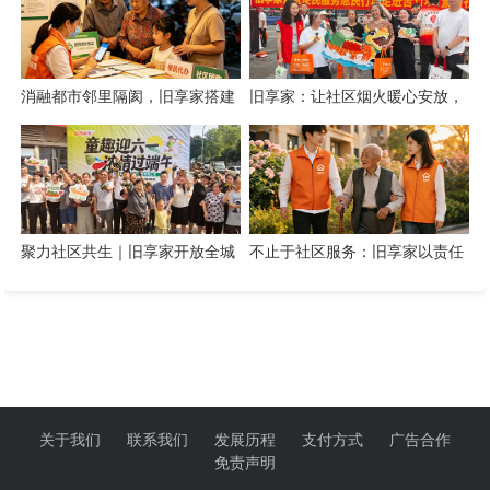
消融都市邻里隔阂，旧享家搭建
旧享家：让社区烟火暖心安放，
数字化桥梁，打通公益帮扶与社
让邻里温情岁岁相伴
区需
聚力社区共生｜旧享家开放全城
不止于社区服务：旧享家以责任
招商，招募合伙人与合作商家
温度筑牢民生底色
关于我们
联系我们
发展历程
支付方式
广告合作
免责声明