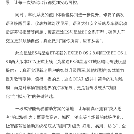
景，让每一次智驾出行都更加安心可控。
同时，车机系统的使用体验也得到进一步提升。修复了偶发
语音唤醒异常、仪表故障灯误显示、语音大灯安全策略及车辆启动
后屏幕误报警等问题，覆盖星途ES与星途ET全系车型，确保人车
交互更加顺畅自然，真正做到“懂你所需，应答从容”。
此次星途ES与星途ET搭载的EXEED OS 2.8.0和EXEED OS 1.
8.0两大版本OTA正式上线（为星途ES和星途ET城区辅助驾驶版型
提供），真正实现新老用户的智驾升级同享,其他版型的智驾能力
提升敬请期待。值得一提的是，这次OTA升级并非简单的功能堆
砌，而是对车辆智能边界的持续拓展，更是智驾系统从“功能
化”向“拟人化”的关键跨越。
一段式智能驾驶辅助方案的落地，让车辆真正拥有“类人思
考”的驾驶能力；而覆盖高速、城区、泊车等全场景的体验优化，
让智能驾驶辅助系统彻底从“能用”升级为“好用、易用、贴心”，全