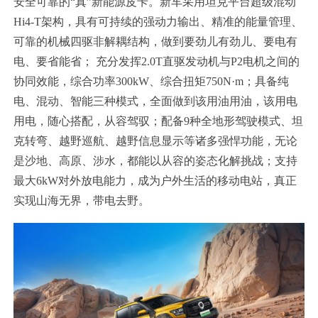
安全可靠的“真”新能源皮卡。新车采用坦克平台超级混动
Hi4-T架构，具有可持续的强动力输出、精准的能量管理、
可靠的机械四驱非解耦结构，做到要劲儿有劲儿、要电有
电、要省能省； 充分发挥2.0T直驱发动机与P2电机之间的
协同效能，综合功率300kW、综合扭矩750N·m；具备纯
电、混动、智能三种模式，全面做到该用油用油，该用电
用电，随心搭配，从容驾驭；配备9种全地形驾驶模式、坦
克转弯、越野巡航、越野信息显示等诸多强悍功能，无论
是沙地、高原、涉水，都能以从容的姿态化解挑战；支持
最大6kW对外放电能力，成为户外生活的移动电站，真正
实现山海无界，带电去野。