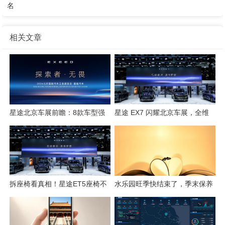
名
相关文章
星途北京车展前瞻：8款车型强
星途 EX7 闪耀北京车展，全维
势集结，开启3.0性能豪华探索
硬核实力解锁“陆上专机”出行新
新姿态
体验
拆座椅看真相！星途ET5座椅不
水乐园旺季快结束了，季末保养
只是舒适，技术藏满诚意
这几件事千万别省