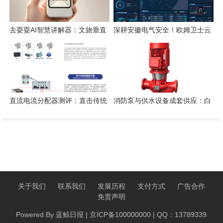
去耍耍AI智慧讲解器：文旅垂直
深耕安徽电气安全！欧姆卫士云
赛道的芯片级实践
平台构筑电气火灾智能监测防线
直流电流分配器测评：直击传统
消防泵与供水设备成套供应：白
空开四大痛点
云泵业方案实测
关于我们
联系我们
发展历程
支付方式
广告合作
免责声明
Powered By 蓝鲸日报 | 京ICP备100000000 | QQ：13789339