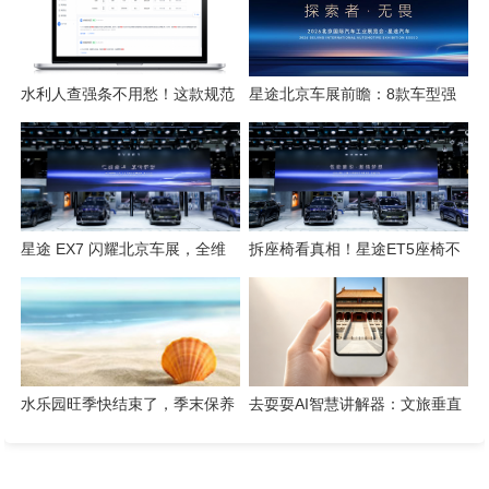
水利人查强条不用愁！这款规范
星途北京车展前瞻：8款车型强
检索工具一键搞定
势集结，开启3.0性能豪华探索
新姿态
星途 EX7 闪耀北京车展，全维
拆座椅看真相！星途ET5座椅不
硬核实力解锁“陆上专机”出行新
只是舒适，技术藏满诚意
体验
水乐园旺季快结束了，季末保养
去耍耍AI智慧讲解器：文旅垂直
这几件事千万别省
赛道的芯片级实践