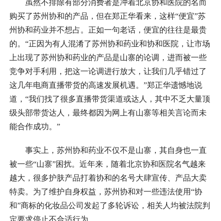
虽然不排除有部分消费者是冲着北京协和医院的名而
购买了苏州协和的产品，但在郑正华看来，这样“便宜”苏
州协和药业并不想占。正如一句老话，便宜的往往是最贵
的。“正因为有人混淆了苏州协和药业和协和医院，让市场
上出现了苏州协和药业的产品是山寨的论调，进而被一些
竞争对手利用，把这一论调进行放大，让我们几乎错过了
这几年电商直播带货的高速发展机遇。”郑正华遗憾地说
道，“我们找了很多直播带货渠道或达人，其中不乏大量顶
级头部带货达人，最终都因为网上有山寨等相关言论而未
能合作成功。”
事实上，苏州协和药业不仅不是山寨，其自身也一直
被一些“山寨”困扰。近年来，随着北京协和医院名气越来
越大，很多护肤产品打着协和的名号大肆宣传、产品大卖
特卖。为了维护自身权益，苏州协和对一些违法使用“协
和”商标的化妆品公司发起了多轮诉讼，相关人均被法院判
定要求停止不合适行为。