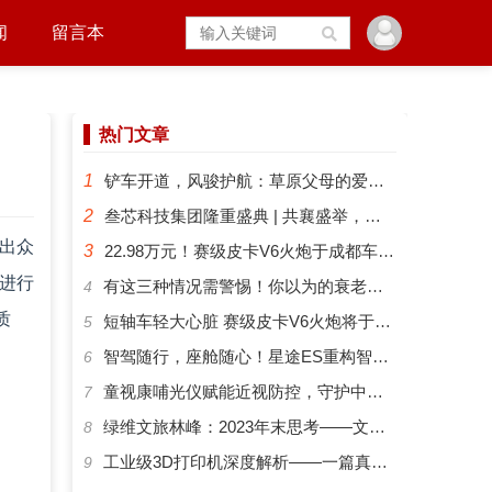
闻
留言本
热门文章
1
铲车开道，风骏护航：草原父母的爱有多硬核？
2
叁芯科技集团隆重盛典 | 共襄盛举，筑梦未来
借出众
3
22.98万元！赛级皮卡V6火炮于成都车展正式预售
上进行
​有这三种情况需警惕！你以为的衰老可能是“大脑预警”
4
质
短轴车轻大心脏 赛级皮卡V6火炮将于成都车展开启预售
5
智驾随行，座舱随心！星途ES重构智能化出行新体验
6
​童视康哺光仪赋能近视防控，守护中国孩子的清晰视界
7
绿维文旅林峰：2023年末思考——文旅新势力与文旅新时代
8
工业级3D打印机深度解析——一篇真正能帮你选对机器的指南
9