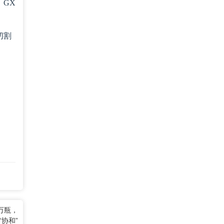
，GX
切割
万瓶，
协和”