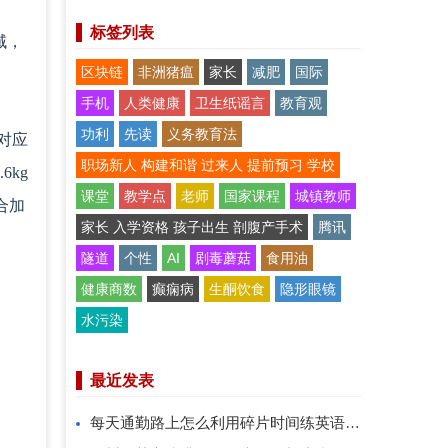
标签列表
域，
区块链
非洲猪瘟
家长
减肥
国际
手机
人类健康
卫生纸谣言
教育观
功利
先读
义务教育法
对应
职场新人 构建和谐 过来人 提前预习 学校
6kg
课堂
教学点
老师
国家课程
城镇教师
合加
家长 入学资格 孩子出生 剖腹产手术
腾讯
隧道
个性
AI
剧毒蘑菇
食用油
健康商数
癫痫病
生酮饮食
隐形眼镜
水污染
最近发表
每天通勤路上怎么利用碎片时间练英语口语？