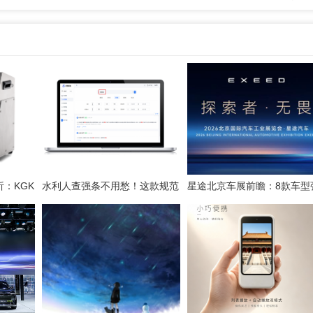
：KGK
水利人查强条不用愁！这款规范
星途北京车展前瞻：8款车型
检索工具一键搞定
势集结，开启3.0性能豪华探
新姿态