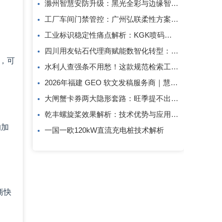
滁州智慧安防升级：黑光全彩与边缘智算方案解析
工厂车间门禁管控：广州弘联柔性方案解析
工业标识稳定性痛点解析：KGK喷码技术的应对逻辑
四川用友钻石代理商赋能数智化转型：成都创跃科技的行业观察
，可
水利人查强条不用愁！这款规范检索工具一键搞定
2026年福建 GEO 软文发稿服务商｜慧品宣：以 AI 技术赋能品牌全域传播
大闸蟹卡券两大隐形套路：旺季提不出、过期直接亏！
乾丰螺旋桨效果解析：技术优势与应用价值
的加
一国一欧120kW直流充电桩技术解析
商快