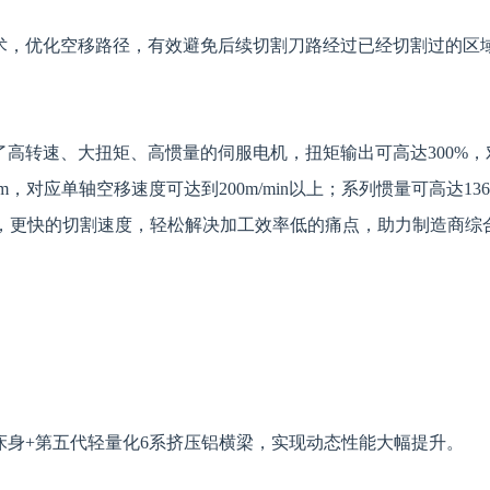
技术，优化空移路径，有效避免后续切割刀路经过已经切割过的区
了高转速、大扭矩、高惯量的伺服电机，扭矩输出可高达300%，
pm，对应单轴空移速度可达到200m/min以上；系列惯量可高达136.
能，更快的切割速度，轻松解决加工效率低的痛点，助力制造商综
床身+第五代轻量化6系挤压铝横梁，实现动态性能大幅提升。