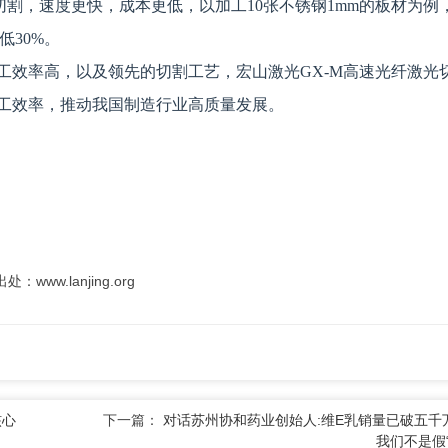
切割，速度更快，成本更低，以加工10张不锈钢1mm的板材为例
低30%。
工效率高，以及领先的切割工艺，宏山激光GX-M高速光纤激光
工效率，推动我国制造行业高质量发展。
.lanjing.org
核心
下一篇：
对话苏州协和药业创始人:维E乳销量已破五千
我们不是假“