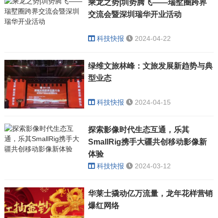
乘龙之势|圳势腾飞——瑞墅圈跨界
交流会暨深圳瑞华开业活动
科技快报
2024-04-22
绿维文旅林峰：文旅发展新趋势与典
型业态
科技快报
2024-04-15
探索影像时代生态互通，乐其
SmallRig携手大疆共创移动影像新
体验
科技快报
2024-03-12
华莱士撬动亿万流量，龙年花样营销
爆红网络