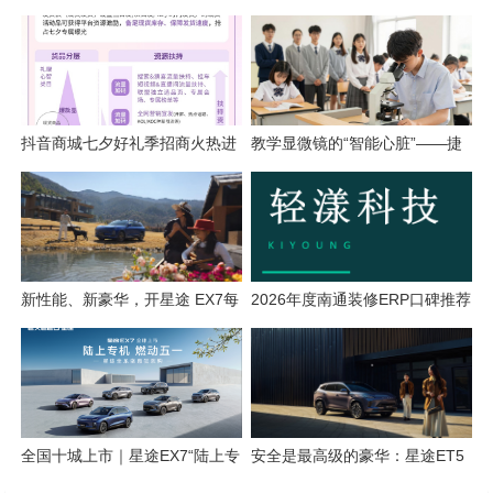
与应用价值
解析
抖音商城七夕好礼季招商火热进
教学显微镜的“智能心脏”——捷
行中，爆单攻略轻松解锁！
鑫达智能成像一体机全面升级
新性能、新豪华，开星途 EX7每
2026年度南通装修ERP口碑推荐
一次都尽兴
榜单
全国十城上市｜星途EX7“陆上专
安全是最高级的豪华：星途ET5
机”定义五一车展豪华新标杆
的AEB，为什么敢说“能避则