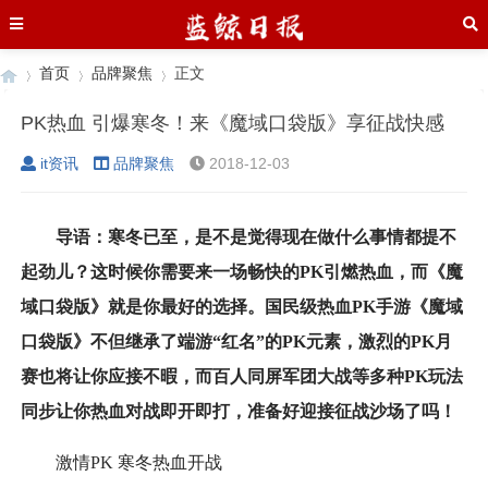
首页
品牌聚焦
正文
PK热血 引爆寒冬！来《魔域口袋版》享征战快感
it资讯
品牌聚焦
2018-12-03
›
›
›
导语：寒冬已至，是不是觉得现在做什么事情都提不
起劲儿？这时候你需要来一场畅快的PK引燃热血，而《魔
域口袋版》就是你最好的选择。国民级热血PK手游《魔域
口袋版》不但继承了端游“红名”的PK元素，激烈的PK月
赛也将让你应接不暇，而百人同屏军团大战等多种PK玩法
同步让你热血对战即开即打，准备好迎接征战沙场了吗！
激情PK 寒冬热血开战