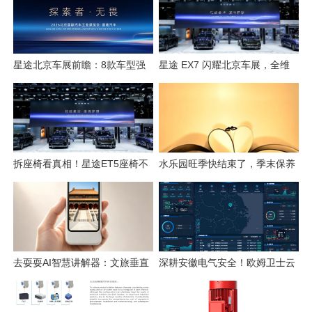
星途北京车展前瞻：8款车型强
星途 EX7 闪耀北京车展，全维
势集结，开启3.0性能豪华探索
硬核实力解锁“陆上专机”出行新
新姿态
体验
拆座椅看真相！星途ET5座椅不
水乐园旺季快结束了，季末保养
只是舒适，技术藏满诚意
这几件事千万别省
去耍耍AI智慧讲解器：文旅垂直
深耕安徽电气安全！欧姆卫士云
赛道的芯片级实践
平台构筑电气火灾智能监测防线