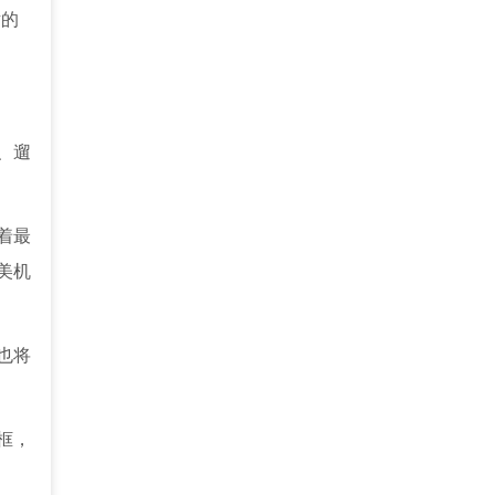
片的
、遛
着最
美机
也将
框，