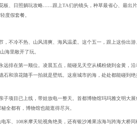
天花板、日照躺玩攻略……跟上TA们的镜头，种草最省心、最出
日轻度假套餐。
节，不冷不热、山风清爽、海风温柔。这个五一，跟上这份出游
山海里敞开了玩。
永远排在第一顺位。凌晨五点，能碰见天空从橘粉烧到金黄，沿
礁石和浪花随手一拍就是壁纸。这座城市的海，处处都能碰到绝
亲子项目已上线，带娃放电一整天。首都博物馆玛玛雅文明大展
探秘全都有，博物馆也能逛得尽兴。
轨电车、108米摩天轮视角绝美，还有银沙滩果冻海与跨海大桥同