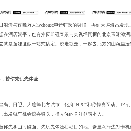
漫与夜晚万人livehouse电音狂欢的碰撞，再到大连海昌发现
想在酒店躺平，也有推窗即碰春景与央视塔同框的北京玉渊潭酒
进去就是遛娃度假一站式搞定。说走就走，一起去北方的山海里漫
路，替你先玩先体验
岛、日照、大连等北方城市，化身“NPC”和你惊喜互动。TA
…出发就有机会惊喜碰头，撞见你的关注列表本人。
替你先和山海碰面、先玩先体验心动目的地。秦皇岛海边打卡机