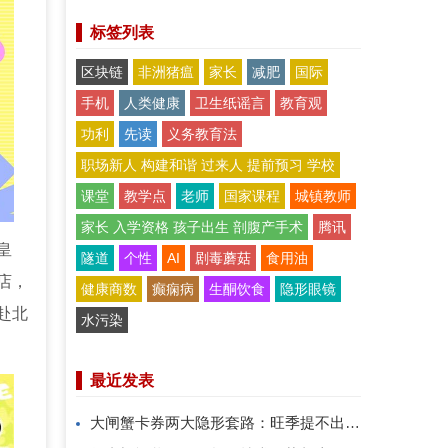
标签列表
区块链
非洲猪瘟
家长
减肥
国际
手机
人类健康
卫生纸谣言
教育观
功利
先读
义务教育法
职场新人 构建和谐 过来人 提前预习 学校
课堂
教学点
老师
国家课程
城镇教师
家长 入学资格 孩子出生 剖腹产手术
腾讯
皇
隧道
个性
AI
剧毒蘑菇
食用油
店，
健康商数
癫痫病
生酮饮食
隐形眼镜
赴北
水污染
最近发表
大闸蟹卡券两大隐形套路：旺季提不出、过期直接亏！