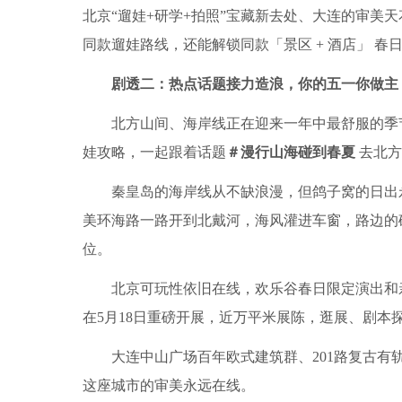
北京“遛娃+研学+拍照”宝藏新去处、大连的审美
同款遛娃路线，还能解锁同款「景区 + 酒店」 春
剧透二：热点话题接力造浪，你的五一你做主
北方山间、海岸线正在迎来一年中最舒服的季
娃攻略，一起跟着话题
＃漫行山海碰到春夏
去北方
秦皇岛的海岸线从不缺浪漫，但鸽子窝的日出
美环海路一路开到北戴河，海风灌进车窗，路边的
位。
北京可玩性依旧在线，欢乐谷春日限定演出和
在5月18日重磅开展，近万平米展陈，逛展、剧本
大连中山广场百年欧式建筑群、201路复古有
这座城市的审美永远在线。