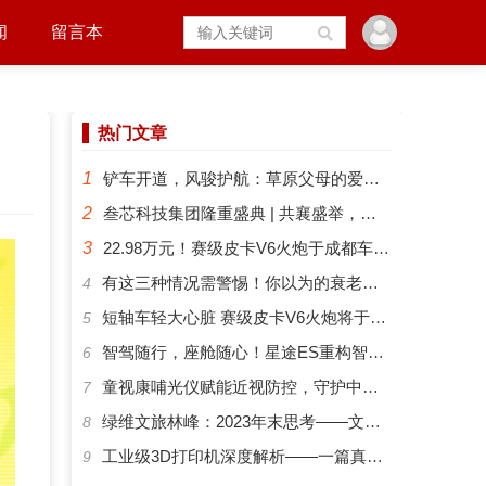
闻
留言本
热门文章
1
铲车开道，风骏护航：草原父母的爱有多硬核？
2
叁芯科技集团隆重盛典 | 共襄盛举，筑梦未来
3
22.98万元！赛级皮卡V6火炮于成都车展正式预售
​有这三种情况需警惕！你以为的衰老可能是“大脑预警”
4
短轴车轻大心脏 赛级皮卡V6火炮将于成都车展开启预售
5
智驾随行，座舱随心！星途ES重构智能化出行新体验
6
​童视康哺光仪赋能近视防控，守护中国孩子的清晰视界
7
绿维文旅林峰：2023年末思考——文旅新势力与文旅新时代
8
工业级3D打印机深度解析——一篇真正能帮你选对机器的指南
9