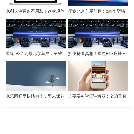
水利人查强条不用愁！这款规范
星途北京车展前瞻：8款车型强
检索工具一键搞定
势集结，开启3.0性能豪华探索
新姿态
星途 EX7 闪耀北京车展，全维
拆座椅看真相！星途ET5座椅不
硬核实力解锁“陆上专机”出行新
只是舒适，技术藏满诚意
体验
水乐园旺季快结束了，季末保养
去耍耍AI智慧讲解器：文旅垂直
这几件事千万别省
赛道的芯片级实践