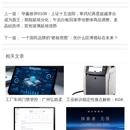
上一篇：
华鑫收评0108：上证十五连阳，寒武纪再度超越茅台
成为股王；期指延续分化；午后白银回落带动整体商品调整。多
晶硅跌停，双焦玻璃延续强势
下一篇：
一个国民品牌的“硬核突围”：凭什么臣博视站在未来？
相关文章
工厂车间门禁管控：广州弘联柔
工业标识稳定性痛点解析：KGK
性方案解析
喷码技术的应对逻辑