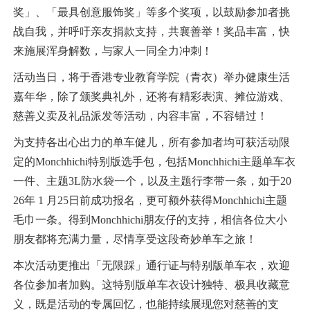
奖」、「最具创意服饰奖」等多个奖项，以鼓励参加者挑
战自我，并呼吁亲友捐款支持，共襄善举！奖品丰富，快
来施展浑身解数，与家人一同全力冲刺！
活动当日，将于香港专业教育学院（青衣）举办健康生活
嘉年华，除了颁奖典礼外，还将有精彩表演、摊位游戏、
慈善义卖及礼品派发等活动，内容丰富，不容错过！
为支持各出心出力的单车健儿，所有参加者均可获活动限
定的Monchhichi特别版选手包，包括Monchhichi主题单车衣
一件、主题3L防水袋一个，以及主题行李带一条，如于20
26年 1 月25日前成功报名，更可额外获得Monchhichi主题
毛巾一条。得到Monchhichi朋友仔的支持，相信各位大小
朋友都将充满力量，尽情享受这段奇妙单车之旅！
本次活动更推出「无限踩」通行证与特别版单车衣，欢迎
各位参加者加购。这特别版单车衣设计独特、极具收藏意
义，既是活动的专属回忆，也能持续展现您对慈善的支