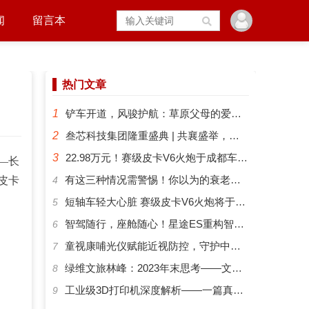
闻
留言本
热门文章
1
铲车开道，风骏护航：草原父母的爱有多硬核？
2
叁芯科技集团隆重盛典 | 共襄盛举，筑梦未来
3
22.98万元！赛级皮卡V6火炮于成都车展正式预售
—长
​有这三种情况需警惕！你以为的衰老可能是“大脑预警”
皮卡
4
短轴车轻大心脏 赛级皮卡V6火炮将于成都车展开启预售
5
智驾随行，座舱随心！星途ES重构智能化出行新体验
6
​童视康哺光仪赋能近视防控，守护中国孩子的清晰视界
7
绿维文旅林峰：2023年末思考——文旅新势力与文旅新时代
8
工业级3D打印机深度解析——一篇真正能帮你选对机器的指南
9