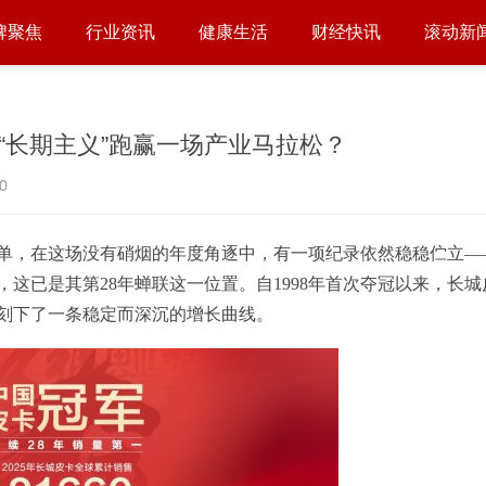
牌聚焦
行业资讯
健康生活
财经快讯
滚动新
“长期主义”跑赢一场产业马拉松？
0
绩单，在这场没有硝烟的年度角逐中，有一项纪录依然稳稳伫立—
这已是其第28年蝉联这一位置。自1998年首次夺冠以来，长城
刻下了一条稳定而深沉的增长曲线。