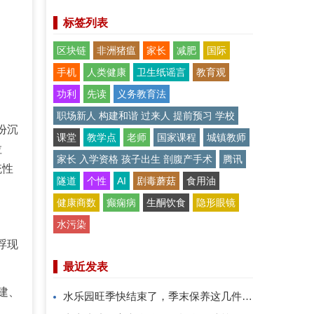
标签列表
区块链
非洲猪瘟
家长
减肥
国际
手机
人类健康
卫生纸谣言
教育观
功利
先读
义务教育法
职场新人 构建和谐 过来人 提前预习 学校
份沉
课堂
教学点
老师
国家课程
城镇教师
拉
家长 入学资格 孩子出生 剖腹产手术
腾讯
统性
隧道
个性
AI
剧毒蘑菇
食用油
健康商数
癫痫病
生酮饮食
隐形眼镜
水污染
浮现
最近发表
建、
水乐园旺季快结束了，季末保养这几件事千万别省