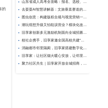
山东省成人高考全攻略：报名、选校、备考全指南
靠的
去耍耍AI智慧讲解器：文旅垂直赛道的芯片级实践
图虫创意：构建版权合规与视觉营销一体化解决方案
潮玩馆想升级又怕耽误营业？模块化改造了解一下
旧享家创新多元激励机制面向全城招募社区志愿者
校社企携手，旧享家邀全国高校共建“智慧社区+实践育人”新生态
消融都市邻里隔阂，旧享家搭建数字化桥梁，打通公益帮扶与社区需
旧享家：让社区烟火暖心安放，让邻里温情岁岁相伴
聚力社区共生｜旧享家开放全城招商，招募合伙人与合作商家