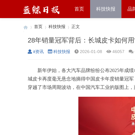
首页
科技快报
品
首页
科技快报
正文
28年销量冠军背后：长城皮卡如何用
it资讯
科技快报
2026-01-08
46057
›
›
›
新年伊始，各大汽车品牌纷纷公布2025年成
城皮卡再度毫无悬念地摘得中国皮卡年度销量冠军，
穿越了市场周期波动，在中国汽车工业的版图上，