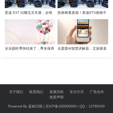
星途 EX7 闪耀北京车展，全维
拆座椅看真相！星途ET5座椅不
硬核实力解锁“陆上专机”出行新
只是舒适，技术藏满诚意
体验
水乐园旺季快结束了，季末保养
去耍耍AI智慧讲解器：文旅垂直
这几件事千万别省
赛道的芯片级实践
关于我们
联系我们
发展历程
支付方式
广告合作
免责声明
Powered By 蓝鲸日报 | 京ICP备100000000 | QQ：13789339