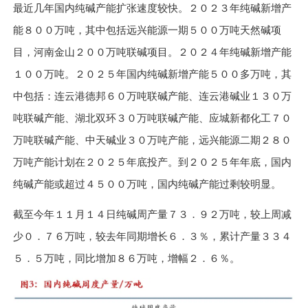
最近几年国内纯碱产能扩张速度较快。２０２３年纯碱新增产
能８００万吨，其中包括远兴能源一期５００万吨天然碱项
目，河南金山２００万吨联碱项目。２０２４年纯碱新增产能
１００万吨。２０２５年国内纯碱新增产能５００多万吨，其
中包括：连云港德邦６０万吨联碱产能、连云港碱业１３０万
吨联碱产能、湖北双环３０万吨联碱产能、应城新都化工７０
万吨联碱产能、中天碱业３０万吨产能，远兴能源二期２８０
万吨产能计划在２０２５年底投产。到２０２５年年底，国内
纯碱产能或超过４５００万吨，国内纯碱产能过剩较明显。
截至今年１１月１４日纯碱周产量７３．９２万吨，较上周减
少０．７６万吨，较去年同期增长６．３％，累计产量３３４
５．５万吨，同比增加８６万吨，增幅２．６％。