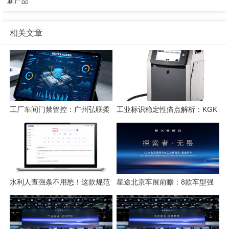
新产品
相关文章
工厂车间门禁管控：广州弘联柔
工业标识稳定性痛点解析：KGK
性方案解析
喷码技术的应对逻辑
水利人查强条不用愁！这款规范
星途北京车展前瞻：8款车型强
检索工具一键搞定
势集结，开启3.0性能豪华探索
新姿态