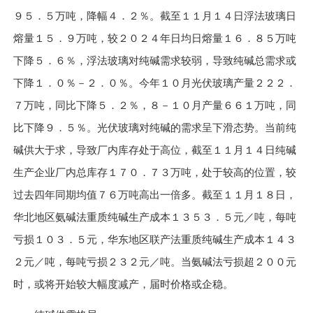
９５．５万吨，降幅４．２％。截至１１月１４日浮法玻璃日
熔量１５．９万吨，较２０２４年日均日熔量１６．８５万吨
下降５．６％，浮法玻璃对纯碱需求较弱，导致纯碱总需求或
下降１．０％－２．０％。今年１０月光伏玻璃产量２２２．
７万吨，同比下降５．２％，８－１０月产量６６１万吨，同
比下降９．５％。光伏玻璃对纯碱的需求呈下滑态势。当前纯
碱供大于求，导致厂内库存处于高位，截至１１月１４日纯碱
生产企业厂内总库存１７０．７３万吨，处于较高的位置，较
过去四年同期均值７６万吨高出一倍多。截至１１月１８日，
华北地区氨碱法重质纯碱生产成本１３５３．５元／吨，每吨
亏损１０３．５元，华东地区联产法重质纯碱生产成本１４３
２元／吨，每吨亏损２３２元／吨。当氨碱法亏损超２００元
时，或将开始较大幅度减产，届时价格或企稳。