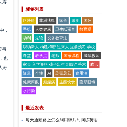
人寿
标签列表
区块链
非洲猪瘟
家长
减肥
国际
手机
人类健康
卫生纸谣言
教育观
品中，
功利
先读
义务教育法
职场新人 构建和谐 过来人 提前预习 学校
变与
课堂
教学点
老师
国家课程
城镇教师
，也
家长 入学资格 孩子出生 剖腹产手术
腾讯
人寿
隧道
个性
AI
剧毒蘑菇
食用油
健康商数
癫痫病
生酮饮食
隐形眼镜
水污染
最近发表
每天通勤路上怎么利用碎片时间练英语口语？