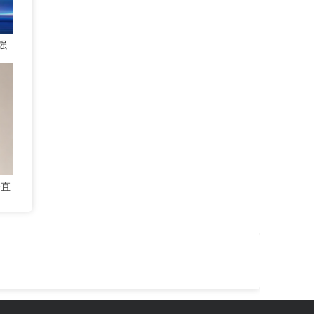
强
索
垂直