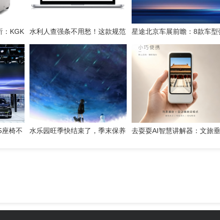
：KGK
水利人查强条不用愁！这款规范
星途北京车展前瞻：8款车型
检索工具一键搞定
势集结，开启3.0性能豪华探
新姿态
5座椅不
水乐园旺季快结束了，季末保养
去耍耍AI智慧讲解器：文旅
意
这几件事千万别省
赛道的芯片级实践