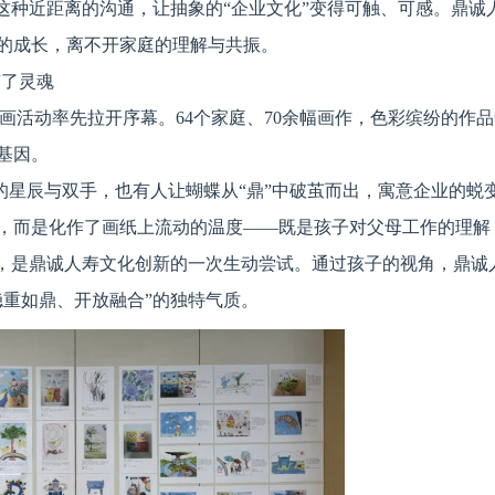
这种近距离的沟通，让抽象的“企业文化”变得可触、可感。鼎诚
的成长，离不开家庭的理解与共振。
有了灵魂
子绘画活动率先拉开序幕。64个家庭、70余幅画作，色彩缤纷的作
基因。
”的星辰与双手，也有人让蝴蝶从“鼎”中破茧而出，寓意企业的蜕
，而是化作了画纸上流动的温度——既是孩子对父母工作的理解
导，是鼎诚人寿文化创新的一次生动尝试。通过孩子的视角，鼎诚
稳重如鼎、开放融合”的独特气质。