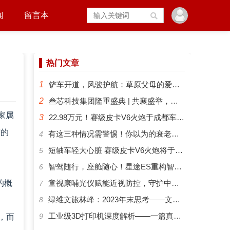
闻
留言本
热门文章
1
铲车开道，风骏护航：草原父母的爱有多硬核？
2
叁芯科技集团隆重盛典 | 共襄盛举，筑梦未来
家属
3
22.98万元！赛级皮卡V6火炮于成都车展正式预售
”的
​有这三种情况需警惕！你以为的衰老可能是“大脑预警”
4
短轴车轻大心脏 赛级皮卡V6火炮将于成都车展开启预售
5
智驾随行，座舱随心！星途ES重构智能化出行新体验
6
的概
​童视康哺光仪赋能近视防控，守护中国孩子的清晰视界
7
绿维文旅林峰：2023年末思考——文旅新势力与文旅新时代
8
工业级3D打印机深度解析——一篇真正能帮你选对机器的指南
9
，而