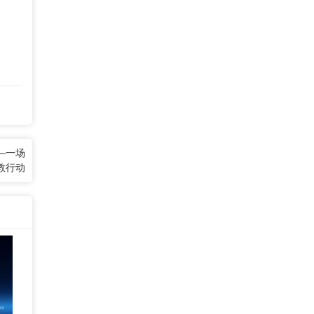
—一场
教行动