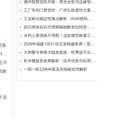
滁州智慧安防升级：黑光全彩与边缘智算方案解析
工厂车间门禁管控：广州弘联柔性方案解析
工业标识稳定性痛点解析：KGK喷码技术的应对逻辑
四川用友钻石代理商赋能数智化转型：成都创跃科技的行业观察
水利人查强条不用愁！这款规范检索工具一键搞定
2026年福建 GEO 软文发稿服务商｜慧品宣：以 AI 技术赋能品牌全域传播
是孩
大闸蟹卡券两大隐形套路：旺季提不出、过期直接亏！
时，
乾丰螺旋桨效果解析：技术优势与应用价值
它不
一国一欧120kW直流充电桩技术解析
代相
了员