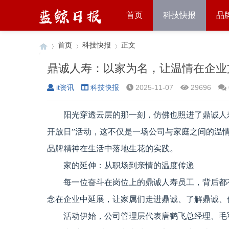
首页
科技快报
品
首页
科技快报
正文
鼎诚人寿：以家为名，让温情在企业
it资讯
科技快报
2025-11-07
29696
›
›
›
阳光穿透云层的那一刻，仿佛也照进了鼎诚人寿
开放日”活动，这不仅是一场公司与家庭之间的温
品牌精神在生活中落地生花的实践。
家的延伸：从职场到亲情的温度传递
每一位奋斗在岗位上的鼎诚人寿员工，背后都有
念在企业中延展，让家属们走进鼎诚、了解鼎诚、
活动伊始，公司管理层代表唐鹤飞总经理、毛