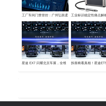
工厂车间门禁管控：广州弘联柔
工业标识稳定性痛点解析
性方案解析
喷码技术的应对逻辑
星途 EX7 闪耀北京车展，全维
拆座椅看真相！星途ET
硬核实力解锁“陆上专机”出行新
只是舒适，技术藏满诚
体验