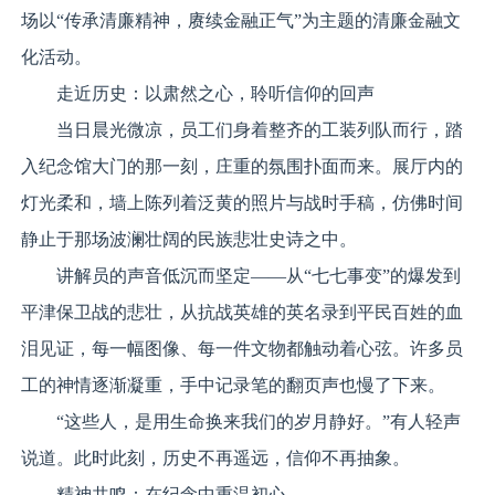
场以“传承清廉精神，赓续金融正气”为主题的清廉金融文
化活动。
走近历史：以肃然之心，聆听信仰的回声
当日晨光微凉，员工们身着整齐的工装列队而行，踏
入纪念馆大门的那一刻，庄重的氛围扑面而来。展厅内的
灯光柔和，墙上陈列着泛黄的照片与战时手稿，仿佛时间
静止于那场波澜壮阔的民族悲壮史诗之中。
讲解员的声音低沉而坚定——从“七七事变”的爆发到
平津保卫战的悲壮，从抗战英雄的英名录到平民百姓的血
泪见证，每一幅图像、每一件文物都触动着心弦。许多员
工的神情逐渐凝重，手中记录笔的翻页声也慢了下来。
“这些人，是用生命换来我们的岁月静好。”有人轻声
说道。此时此刻，历史不再遥远，信仰不再抽象。
精神共鸣：在纪念中重温初心