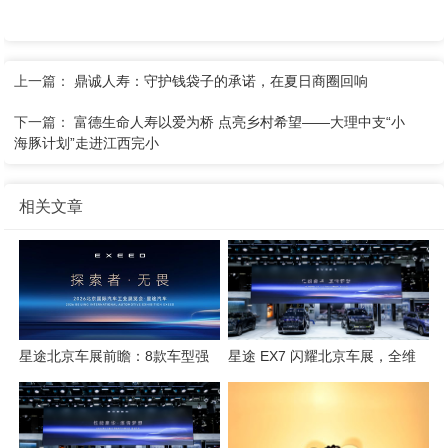
上一篇：
鼎诚人寿：守护钱袋子的承诺，在夏日商圈回响
下一篇：
富德生命人寿以爱为桥 点亮乡村希望——大理中支“小
海豚计划”走进江西完小
相关文章
星途北京车展前瞻：8款车型强
星途 EX7 闪耀北京车展，全维
势集结，开启3.0性能豪华探索
硬核实力解锁“陆上专机”出行新
新姿态
体验