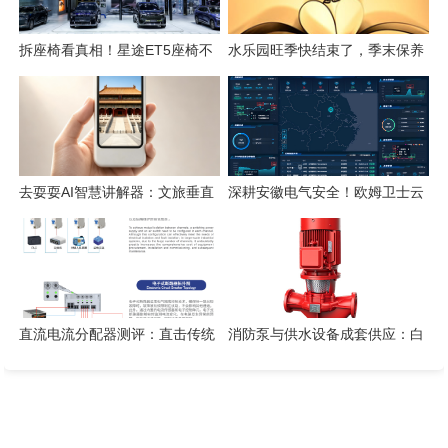
拆座椅看真相！星途ET5座椅不
水乐园旺季快结束了，季末保养
只是舒适，技术藏满诚意
这几件事千万别省
去耍耍AI智慧讲解器：文旅垂直
深耕安徽电气安全！欧姆卫士云
赛道的芯片级实践
平台构筑电气火灾智能监测防线
直流电流分配器测评：直击传统
消防泵与供水设备成套供应：白
空开四大痛点
云泵业方案实测