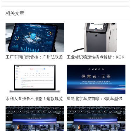
相关文章
工厂车间门禁管控：广州弘联柔
工业标识稳定性痛点解析：KGK
性方案解析
喷码技术的应对逻辑
水利人查强条不用愁！这款规范
星途北京车展前瞻：8款车型强
检索工具一键搞定
势集结，开启3.0性能豪华探索
新姿态