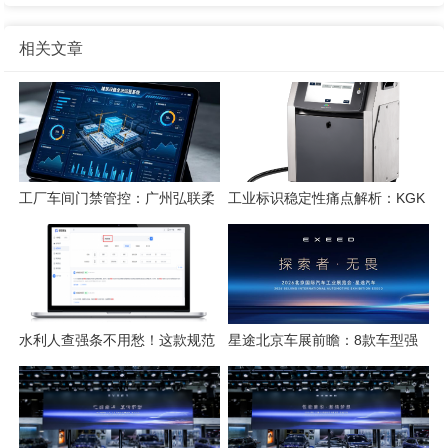
相关文章
工厂车间门禁管控：广州弘联柔
工业标识稳定性痛点解析：KGK
性方案解析
喷码技术的应对逻辑
水利人查强条不用愁！这款规范
星途北京车展前瞻：8款车型强
检索工具一键搞定
势集结，开启3.0性能豪华探索
新姿态