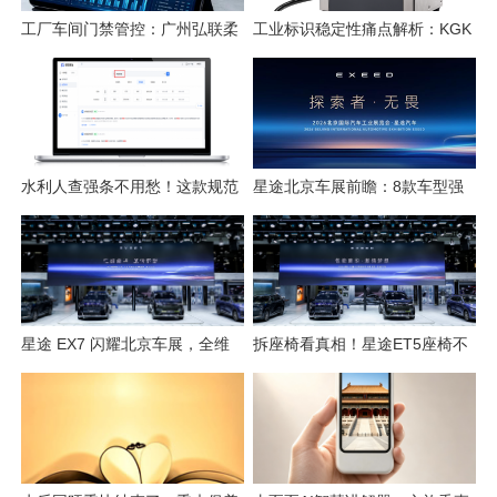
工厂车间门禁管控：广州弘联柔
工业标识稳定性痛点解析：KGK
性方案解析
喷码技术的应对逻辑
水利人查强条不用愁！这款规范
星途北京车展前瞻：8款车型强
检索工具一键搞定
势集结，开启3.0性能豪华探索
新姿态
星途 EX7 闪耀北京车展，全维
拆座椅看真相！星途ET5座椅不
硬核实力解锁“陆上专机”出行新
只是舒适，技术藏满诚意
体验