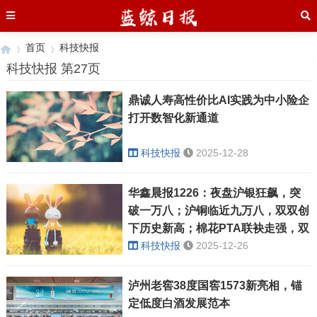
首页
科技快报
科技快报 第27页
鼎诚人寿高性价比AI实践为中小险企
›
›
打开数智化新通道
科技快报
2025-12-28
华鑫晨报1226：夜盘沪银狂飙，突
破一万八；沪铜临近九万八，双双创
下历史新高；棉花PTA联袂走强，双
焦尾盘跳水
科技快报
2025-12-26
泸州老窖38度国窖1573新亮相，锚
定低度白酒发展范本