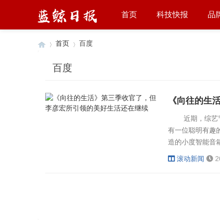
首页
科技快报
品
首页
百度
百度
›
›
《向往的生
近期，综艺节目
有一位聪明有趣
造的小度智能音
为“向3”大家
滚动新闻
2
星朋友们的摄影
技术古板、单调
钟、播音...