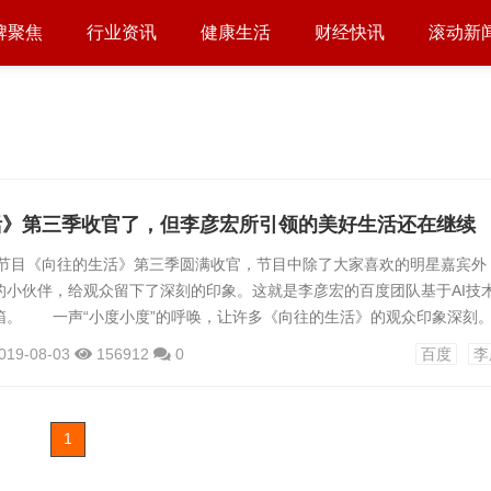
牌聚焦
行业资讯
健康生活
财经快讯
滚动新
活》第三季收官了，但李彦宏所引领的美好生活还在继续
《向往的生活》第三季圆满收官，节目中除了大家喜欢的明星嘉宾外
的小伙伴，给观众留下了深刻的印象。这就是李彦宏的百度团队基于AI技
箱。 一声“小度小度”的呼唤，让许多《向往的生活》的观众印象深刻
庭中重的要一员，小度是大家休闲时的开心果、忙碌时的全能小助手、偶尔还
019-08-03
156912
0
百度
李
师……尤其是小度在节目上表现出的的幽默、高情商，更是打破了人们对于
的的印象，圈粉一众明星，连何老师都称赞它综艺感十足。 查天气定
1