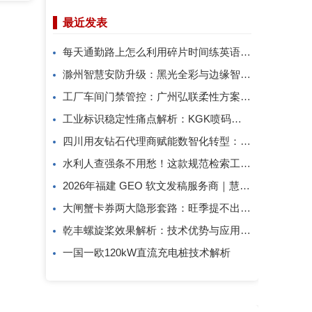
最近发表
每天通勤路上怎么利用碎片时间练英语口语？
滁州智慧安防升级：黑光全彩与边缘智算方案解析
工厂车间门禁管控：广州弘联柔性方案解析
工业标识稳定性痛点解析：KGK喷码技术的应对逻辑
四川用友钻石代理商赋能数智化转型：成都创跃科技的行业观察
水利人查强条不用愁！这款规范检索工具一键搞定
2026年福建 GEO 软文发稿服务商｜慧品宣：以 AI 技术赋能品牌全域传播
大闸蟹卡券两大隐形套路：旺季提不出、过期直接亏！
乾丰螺旋桨效果解析：技术优势与应用价值
一国一欧120kW直流充电桩技术解析