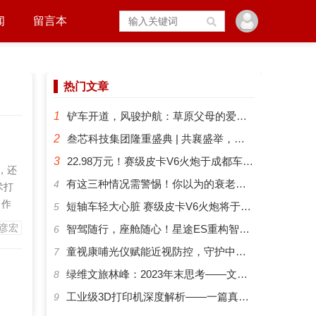
闻
留言本
热门文章
1
铲车开道，风骏护航：草原父母的爱有多硬核？
2
叁芯科技集团隆重盛典 | 共襄盛举，筑梦未来
3
22.98万元！赛级皮卡V6火炮于成都车展正式预售
，还
​有这三种情况需警惕！你以为的衰老可能是“大脑预警”
4
术打
。作
短轴车轻大心脏 赛级皮卡V6火炮将于成都车展开启预售
5
是明
彦宏
智驾随行，座舱随心！星途ES重构智能化出行新体验
6
AI
​童视康哺光仪赋能近视防控，守护中国孩子的清晰视界
7
闹
绿维文旅林峰：2023年末思考——文旅新势力与文旅新时代
8
工业级3D打印机深度解析——一篇真正能帮你选对机器的指南
9